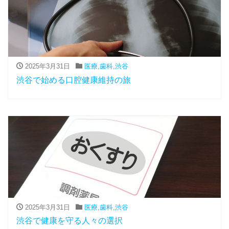
2025年3月31日
医療
,
歯科
,
渋谷
渋谷で始める口腔健康維持の旅
2025年3月31日
医療
,
歯科
,
渋谷
渋谷で健康を守る人々の選択