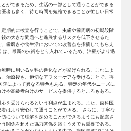
ことができるため、生活の一部として通うことができる
歯医者も多く、待ち時間を短縮できることが忙しい日常
。定期的に検査を行うことで、虫歯や歯周病の初期段階
、後の大きな問題へと進展するリスクを低下させるた
で、歯磨きや食生活においての改善点を指摘してもらえ
くは、最新の技術をとり入れているため、治療がより迅
治療時に用いる材料の進化などが挙げられる。これによ
る。治療後も、適切なアフターケアを受けることで、再
医院によって異なる特色もある。特定の年代やニーズに
向けや高齢者向けのサービスを提供するところもある。
対応を受けられるという利点が生まれる。また、歯科医
者はより安心して通うことができる。 さらに、丁寧な
予防について理解を深めることができるようにも配慮さ
いう関係を超えた協力関係を築くうえでも重要である。
にかかることが少ない人もいる中で、歯医者選びにはそ