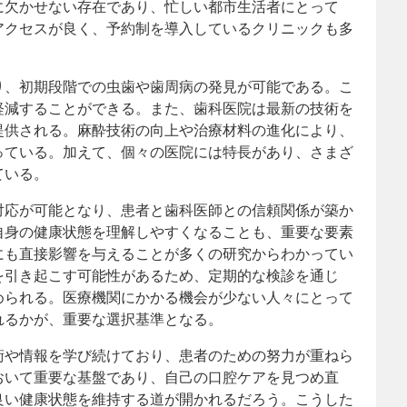
に欠かせない存在であり、忙しい都市生活者にとって
アクセスが良く、予約制を導入しているクリニックも多
り、初期段階での虫歯や歯周病の発見が可能である。こ
軽減することができる。また、歯科医院は最新の技術を
提供される。麻酔技術の向上や治療材料の進化により、
っている。加えて、個々の医院には特長があり、さまざ
ている。
対応が可能となり、患者と歯科医師との信頼関係が築か
自身の健康状態を理解しやすくなることも、重要な要素
にも直接影響を与えることが多くの研究からわかってい
を引き起こす可能性があるため、定期的な検診を通じ
められる。医療機関にかかる機会が少ない人々にとって
れるかが、重要な選択基準となる。
術や情報を学び続けており、患者のための努力が重ねら
おいて重要な基盤であり、自己の口腔ケアを見つめ直
良い健康状態を維持する道が開かれるだろう。こうした