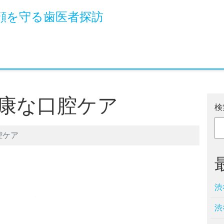
顔を守る歯医者探訪
康な口腔ケア
検
腔ケア
渋
渋