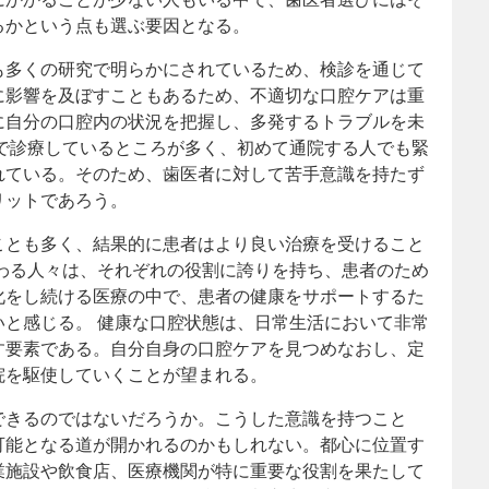
るかという点も選ぶ要因となる。
も多くの研究で明らかにされているため、検診を通じて
に影響を及ぼすこともあるため、不適切な口腔ケアは重
に自分の口腔内の状況を把握し、多発するトラブルを未
で診療しているところが多く、初めて通院する人でも緊
れている。そのため、歯医者に対して苦手意識を持たず
リットであろう。
ことも多く、結果的に患者はより良い治療を受けること
わる人々は、それぞれの役割に誇りを持ち、患者のため
化をし続ける医療の中で、患者の健康をサポートするた
と感じる。 健康な口腔状態は、日常生活において非常
す要素である。自分自身の口腔ケアを見つめなおし、定
院を駆使していくことが望まれる。
できるのではないだろうか。こうした意識を持つこと
可能となる道が開かれるのかもしれない。都心に位置す
業施設や飲食店、医療機関が特に重要な役割を果たして